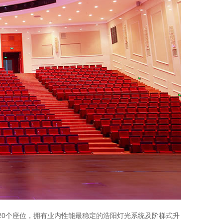
720个座位，拥有业内性能最稳定的浩阳灯光系统及阶梯式升