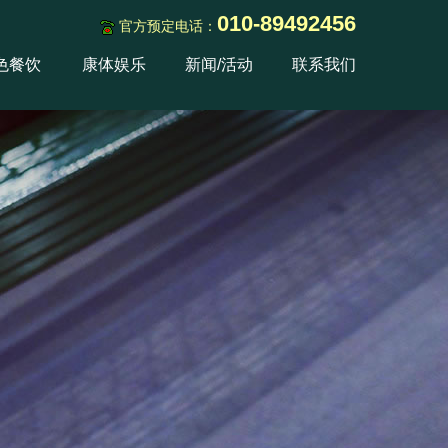
010-89492456
官方预定电话：
色餐饮
康体娱乐
新闻/活动
联系我们