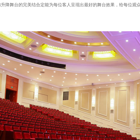
与升降舞台的完美结合定能为每位客人呈现出最好的舞台效果，给每位观