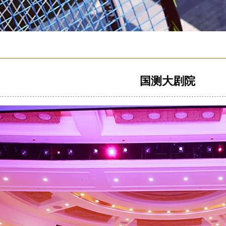
国测大剧院