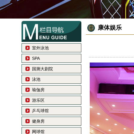
康体娱乐
室外泳池
SPA
国测大剧院
泳池
瑜伽房
游乐区
乒乓球馆
健身房
网球馆