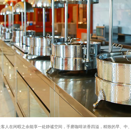
让客人在闲暇之余能享一处静谧空间，手磨咖啡浓香四溢，精致的早、中