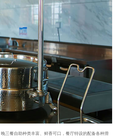
、晚三餐自助种类丰富、鲜香可口，餐厅特设的配备各种滑