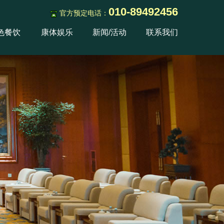
010-89492456
官方预定电话：
色餐饮
康体娱乐
新闻/活动
联系我们