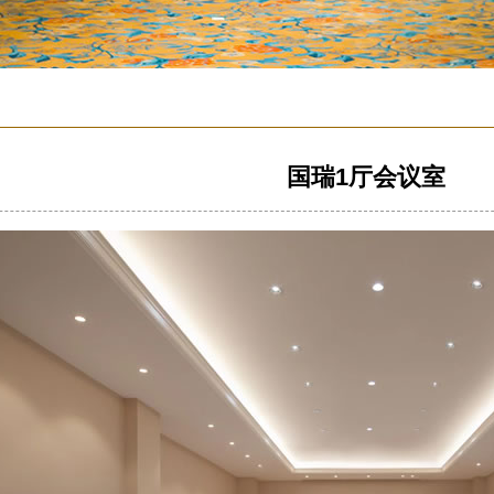
国瑞1厅会议室