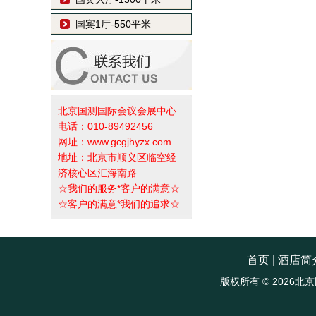
国宾1厅-550平米
北京国测国际会议会展中心
电话：010-89492456
网址：www.gcgjhyzx.com
地址：北京市顺义区临空经
济核心区汇海南路
☆我们的服务*客户的满意☆
☆客户的满意*我们的追求☆
首页
|
酒店简
版权所有 ©
2026北京国